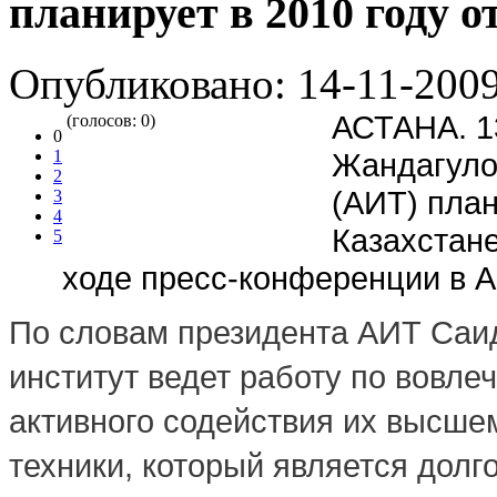
планирует в 2010 году 
Опубликовано: 14-11-2009
АСТАНА. 1
(голосов: 0)
0
1
Жандагулов
2
(АИТ) план
3
4
Казахстане
5
ходе пресс-конференции в А
По словам президента АИТ Саи
институт ведет работу по вовл
активного содействия их высше
техники, который является долг