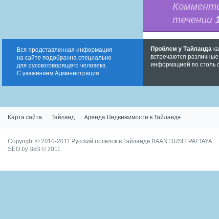
Комменти
течении
Проблем у Тайланда
ка
Вся представленная информация
встречаются различные,
на сайте подобранна специально
информацией по столь 
для русскоговорящего человека.
С уважением Администрация.
Карта сайта
Тайланд
Аренда Недвижимости в Тайланде
Copyright © 2010-2011
Русский посёлок в Тайланде.
BAAN DUSIT PATTAYA.
SEO by BxB
© 2011