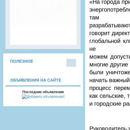
«На города пр
энергопотребл
там
разрабатывают
говорит дирек
глобальной к
не
можем допусти
ПОЛЕЗНОЕ
многие другие
Пого
были уничтож
да
начать важный
ОБЪЯВЛЕНИЯ НА САЙТЕ
процесс пере
Последние объявления
как сельские, 
и городские р
Руководитель 