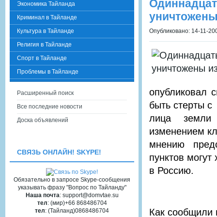
Одиннадц
Экономика Тайланда
уничтожены
Криминал в Тайланде
Культура в Тайланде
Опубликовано: 14-11-200
Религия в Тайланде
Спорт в Тайланде
Проблемы в Тайланде
опубликовал с
Расширенный поиск
быть стерты с
Все последние новости
лица земли 
Доска объявлений
изменением кл
мнению предс
СВЯЗЬ ОНЛАЙН! SKYPE!
пунктов могут
в Россию.
Обязательно в запросе Skype-сообщения
указывать фразу "Вопрос по Тайланду"
Наша почта
: support@domvtae.su
тел
: (мир)+66 868486704
Как сообщили 
тел
: (Тайланд)0868486704