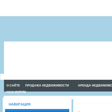
Русский посёлок в Тайланде. BAAN
DUSIT PATTAYA
О САЙТЕ
ПРОДАЖА НЕДВИЖИМОСТИ
АРЕНДА НЕДВИЖИМ
НАШ ФОРУМ
НАВИГАЦИЯ