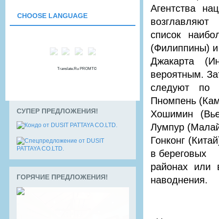
Агентства на
СHOOSE LANGUAGE
возглавляют
список наибо
(Филиппины) и
Джакарта (Ин
Translate.Ru PROMT©
вероятным. За
следуют по 
Пномпень (Кам
СУПЕР ПРЕДЛОЖЕНИЯ!
Хошимин (Вье
Лумпур (Малай
Гонконг (Кита
в береговых
районах или 
ГОРЯЧИЕ ПРЕДЛОЖЕНИЯ!
наводнения.