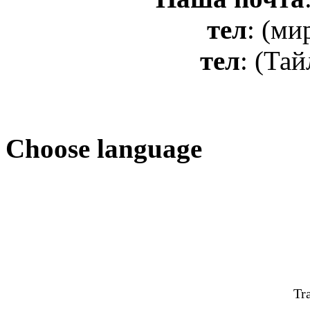
тел
: (ми
тел
: (Та
Сhoose language
Tr