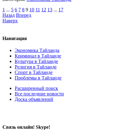
1
...
5
6
7
8
9
10
11
12
13
...
17
Назад
Вперед
Наверх
Навигация
Экономика Тайланда
Криминал в Тайланде
Культура в Тайланде
Религия в Тайланде
Спорт в Тайланде
Проблемы в Тайланде
Расширенный поиск
Все последние новости
Доска объявлений
Связь онлайн! Skype!