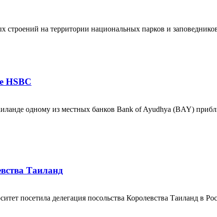
ых строений на территории национальных парков и заповедников
ие HSBC
иланде одному из местных банков Bank of Ayudhya (BAY) прибли
вства Таиланд
итет посетила делегация посольства Королевства Таиланд в Ро