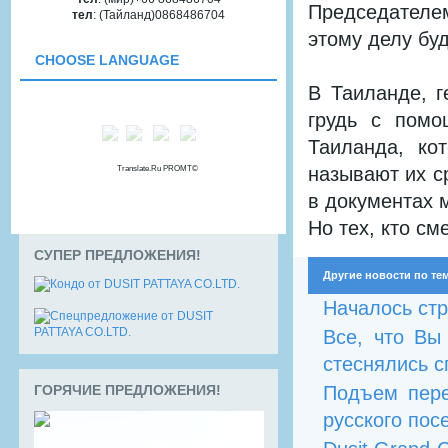
Председателем
тел
: (Тайланд)0868486704
этому делу бу
СHOOSE LANGUAGE
В Таиланде, г
грудь с помо
Таиланда, ко
называют их с
Translate.Ru PROMT©
в документах 
Но тех, кто см
СУПЕР ПРЕДЛОЖЕНИЯ!
Другие новости по те
Началось стр
Все, что Вы
стеснялись сп
Подъем пере
ГОРЯЧИЕ ПРЕДЛОЖЕНИЯ!
русского посе