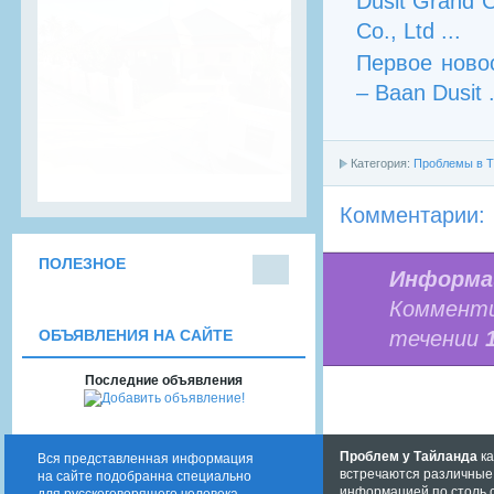
Dusit Grand 
Co., Ltd ...
Первое новос
– Baan Dusit .
Категория:
Проблемы в Т
Комментарии:
ПОЛЕЗНОЕ
Информа
Пого
Комменти
да
течении
ОБЪЯВЛЕНИЯ НА САЙТЕ
Последние объявления
Проблем у Тайланда
ка
Вся представленная информация
встречаются различные,
на сайте подобранна специально
информацией по столь 