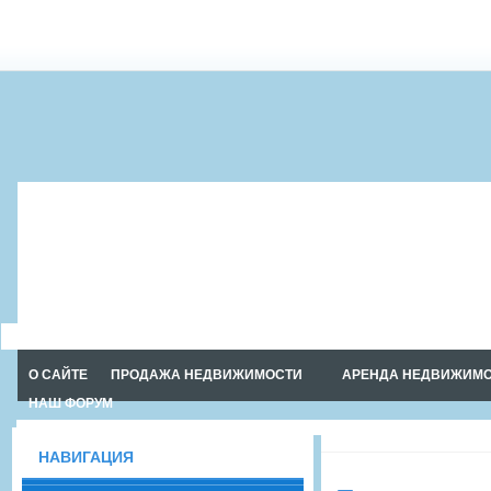
Русский посёлок в Тайланде. BAAN
DUSIT PATTAYA
О САЙТЕ
ПРОДАЖА НЕДВИЖИМОСТИ
АРЕНДА НЕДВИЖИМ
НАШ ФОРУМ
НАВИГАЦИЯ