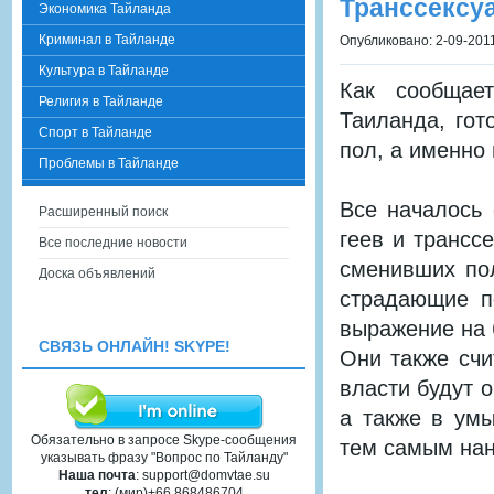
Транссексу
Экономика Тайланда
Криминал в Тайланде
Опубликовано: 2-09-2011
Культура в Тайланде
Как сообщает
Религия в Тайланде
Таиланда, гот
Спорт в Тайланде
пол, а именно
Проблемы в Тайланде
Все началось 
Расширенный поиск
геев и трансс
Все последние новости
сменивших пол
Доска объявлений
страдающие п
выражение на б
СВЯЗЬ ОНЛАЙН! SKYPE!
Они также счи
власти будут 
а также в ум
Обязательно в запросе Skype-сообщения
тем самым нан
указывать фразу "Вопрос по Тайланду"
Наша почта
: support@domvtae.su
тел
: (мир)+66 868486704