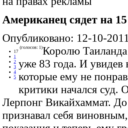
на правах рекламы
Американец сядет на 15
Опубликовано: 12-10-2011
Королю Таиланда
(голосов: 1)
17
1
уже 83 года. И увидев 
2
3
4
которые ему не понрав
5
критики начался суд.
Лерпонг Викайхаммат. До 
признавал себя виновным,
показания и теперь ему г